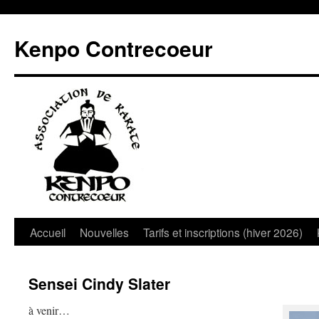
Aller
au
Kenpo Contrecoeur
contenu
Accueil
Nouvelles
Tarifs et inscriptions (hiver 2026)
Sensei Cindy Slater
à venir…