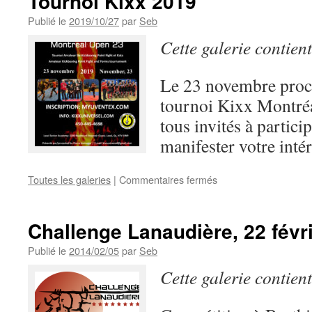
Tournoi Kixx 2019
Publié le
2019/10/27
par
Seb
Cette galerie contien
Le 23 novembre proch
tournoi Kixx Montréa
tous invités à partici
manifester votre intér
sur
Toutes les galeries
|
Commentaires fermés
Tournoi
Kixx
2019
Challenge Lanaudière, 22 févr
Publié le
2014/02/05
par
Seb
Cette galerie contien