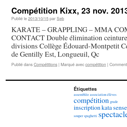
Compétition Kixx, 23 nov. 201
Publié le
2013/10/15
par
Seb
KARATE – GRAPPLING – MMA CO
CONTACT Double élimination ceinture 
divisions Collège Édouard-Montpetit Ce
de Gentilly Est, Longueuil, Qc
Publié dans
Compétitions
|
Marqué avec
compétition
|
Commenta
Étiquettes
assemblée association élèves
compétition
grade
inscription
kata
sense
spectacl
souper spaghetti