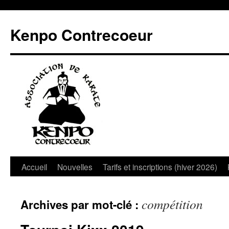
Aller
au
Kenpo Contrecoeur
contenu
Accueil
Nouvelles
Tarifs et inscriptions (hiver 2026)
compétition
Archives par mot-clé :