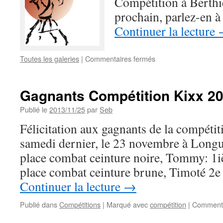
Compétition à Berthie
prochain, parlez-en à 
Continuer la lecture
sur
Toutes les galeries
|
Commentaires fermés
Challenge
Lanaudière,
22
Gagnants Compétition Kixx 2
février
2014
Publié le
2013/11/25
par
Seb
Félicitation aux gagnants de la compétit
samedi dernier, le 23 novembre à Longue
place combat ceinture noire, Tommy: 1iè
place combat ceinture brune, Timoté 2e 
Continuer la lecture
→
Publié dans
Compétitions
|
Marqué avec
compétition
|
Commenta